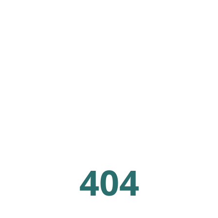
Iceriğe atla
404